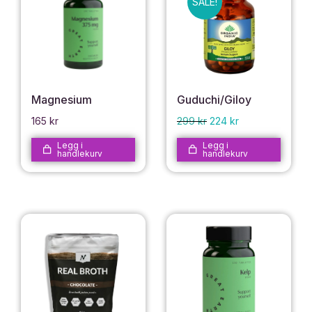
SALE!
Magnesium
Guduchi/Giloy
165
kr
299
kr
224
kr
Legg i
Legg i
handlekurv
handlekurv