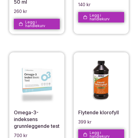
50 ml
140
kr
260
kr
Legg i
handlekurv
Legg i
handlekurv
Omega-3-
Flytende klorofyll
indeksens
399
kr
grunnleggende test
Legg i
700
kr
handlekurv