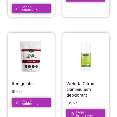
Legg i
handlekurv
Ren gelatin
Weleda Citrus
aluminiumsfri
199
kr
deodorant
Legg i
109
kr
handlekurv
Legg i
handlekurv