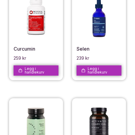
Curcumin
Selen
259
kr
239
kr
Legg i
Legg i
handlekurv
handlekurv