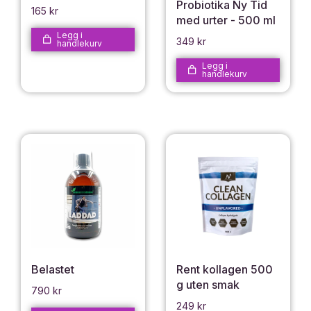
Probiotika Ny Tid
165
kr
med urter - 500 ml
Legg i
349
kr
handlekurv
Legg i
handlekurv
Belastet
Rent kollagen 500
g uten smak
790
kr
249
kr