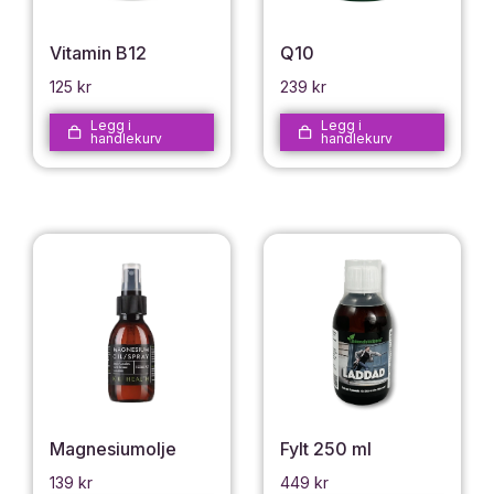
Vitamin B12
Q10
125
kr
239
kr
Legg i
Legg i
handlekurv
handlekurv
Magnesiumolje
Fylt 250 ml
139
kr
449
kr