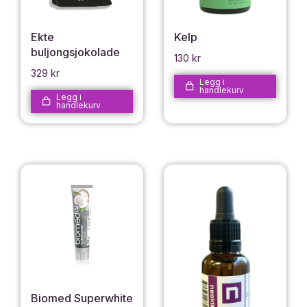
Ekte
Kelp
buljongsjokolade
130
kr
329
kr
Legg i
handlekurv
Legg i
handlekurv
Biomed Superwhite