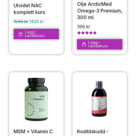
Olje ArcticMed
Utvidet NAC
Omega-3 Premium,
komplett kurs
300 ml.
1596
kr
1439
kr
399
kr
Legg i
handlekurv
Vurdert
5.00
av 5
Legg i
handlekurv
MSM + Vitamin C
Kosttilskudd -