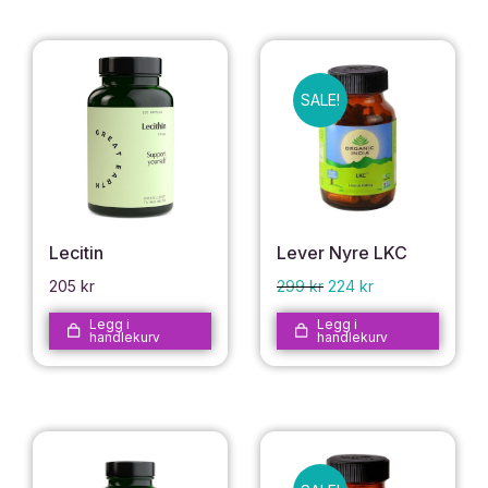
SALE!
Lecitin
Lever Nyre LKC
205
kr
299
kr
224
kr
Legg i
Legg i
handlekurv
handlekurv