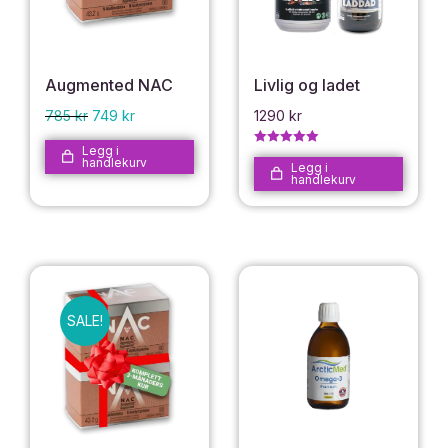
Augmented NAC
Livlig og ladet
785
kr
749
kr
1290
kr
Legg i
Vurdert
5.00
handlekurv
av 5
Legg i
handlekurv
SALE!