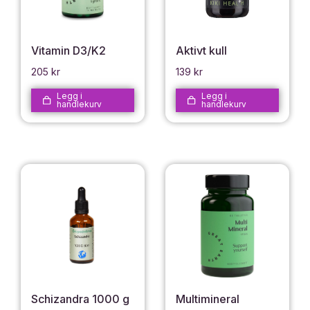
Vitamin D3/K2
Aktivt kull
205
kr
139
kr
Legg i
Legg i
handlekurv
handlekurv
Schizandra 1000 g
Multimineral