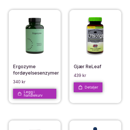
Utsolgt
Ergozyme
Gjær ReLeaf
fordøyelsesenzymer
439
kr
340
kr
Detaljer
Legg i
handlekurv