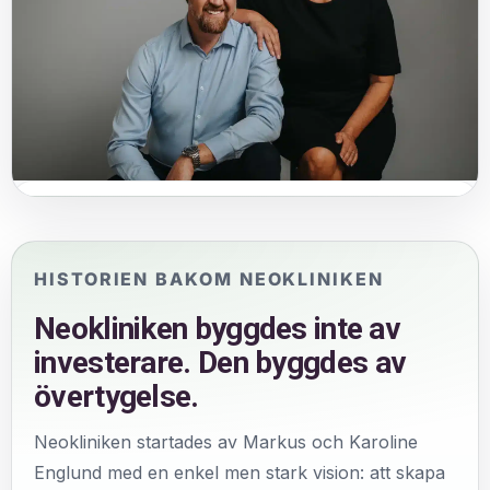
Byggt av övertygelse
Neokliniken är skapad med hjärta, uthållighet och en stark
vilja att göra holistisk hälsa mer tillgänglig.
HISTORIEN BAKOM NEOKLINIKEN
Neokliniken byggdes inte av
investerare. Den byggdes av
övertygelse.
Neokliniken startades av Markus och Karoline
Englund med en enkel men stark vision: att skapa