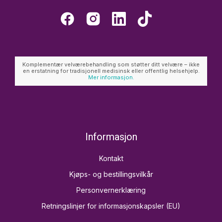
Komplementær velværebehandling som støtter ditt velvære – ikke
en erstatning for tradisjonell medisinsk eller offentlig helsehjelp.
Mer informasjon.
Informasjon
Kontakt
Kjøps- og bestillingsvilkår
Personvernerklæring
Retningslinjer for informasjonskapsler (EU)