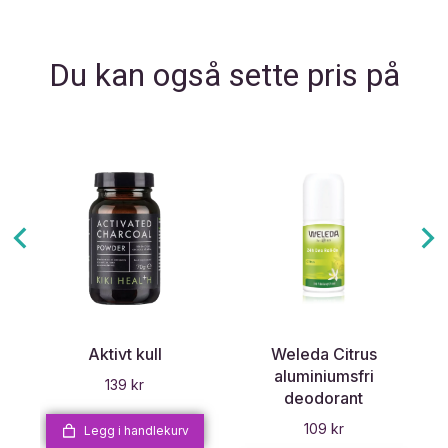
Du kan også sette pris på
Aktivt kull
Weleda Citrus
aluminiumsfri
139
kr
deodorant
109
kr
Legg i handlekurv