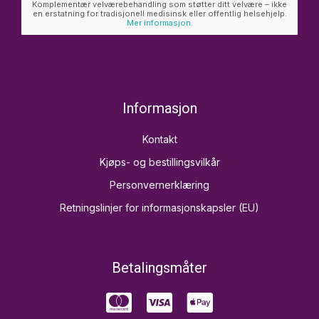
Komplementær velværebehandling som støtter ditt velvære – ikke
en erstatning for tradisjonell medisinsk eller offentlig helsehjelp.
Mer informasjon.
Informasjon
Kontakt
Kjøps- og bestillingsvilkår
Personvernerklæring
Retningslinjer for informasjonskapsler (EU)
Betalingsmåter