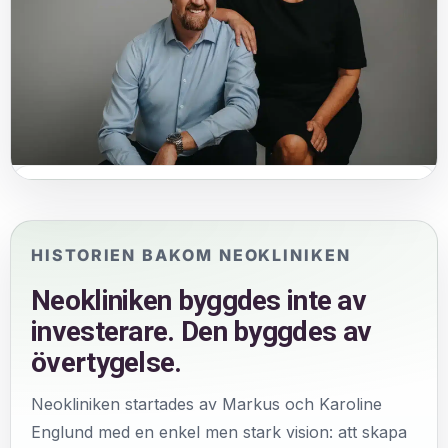
Byggt av övertygelse
Neokliniken är skapad med hjärta, uthållighet och en stark
vilja att göra holistisk hälsa mer tillgänglig.
HISTORIEN BAKOM NEOKLINIKEN
Neokliniken byggdes inte av
investerare. Den byggdes av
övertygelse.
Neokliniken startades av Markus och Karoline
Englund med en enkel men stark vision: att skapa