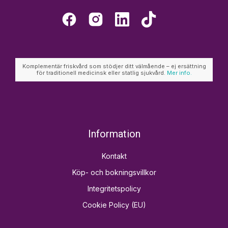
Komplementär friskvård som stödjer ditt välmående – ej ersättning
för traditionell medicinsk eller statlig sjukvård.
Mer info.
Information
Kontakt
Köp- och bokningsvillkor
Integritetspolicy
Cookie Policy (EU)