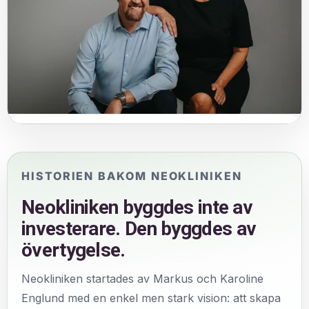
Byggt av övertygelse
Neokliniken är skapad med hjärta, uthållighet och en stark
vilja att göra holistisk hälsa mer tillgänglig.
HISTORIEN BAKOM NEOKLINIKEN
Neokliniken byggdes inte av
investerare. Den byggdes av
övertygelse.
Neokliniken startades av Markus och Karoline
Englund med en enkel men stark vision: att skapa