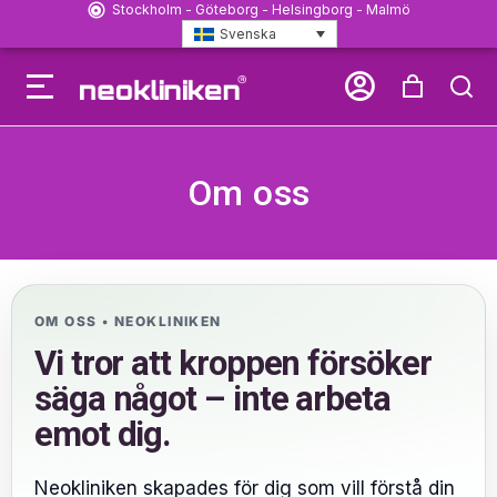
Stockholm - Göteborg - Helsingborg - Malmö
Svenska
Önska Ort för ny Neoklinik
Om oss
OM OSS • NEOKLINIKEN
Vi tror att kroppen försöker
säga något – inte arbeta
emot dig.
Neokliniken skapades för dig som vill förstå din