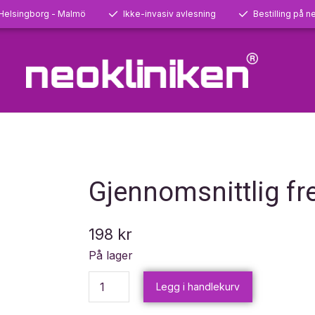
 Helsingborg - Malmö
Ikke-invasiv avlesning
Bestilling på ne
Gjennomsnittlig fr
198
kr
På lager
Legg i handlekurv