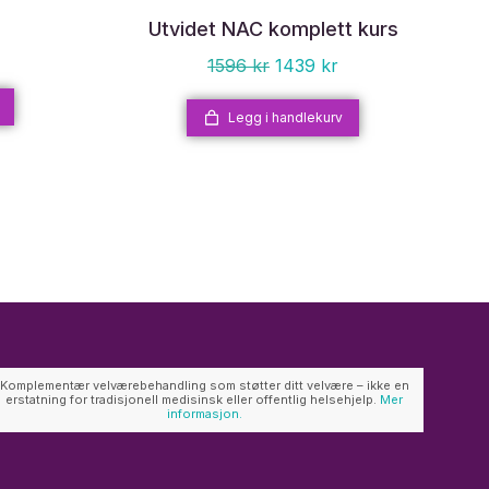
Utvidet NAC komplett kurs
1596
kr
1439
kr
Legg i handlekurv
Komplementær velværebehandling som støtter ditt velvære – ikke en
erstatning for tradisjonell medisinsk eller offentlig helsehjelp.
Mer
informasjon.