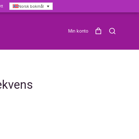
tt
Norsk bokmål
Min konto
ekvens