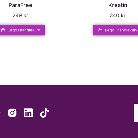
ParaFree
Kreatin
249
kr
340
kr
Legg i handlekurv
Legg i handlekurv