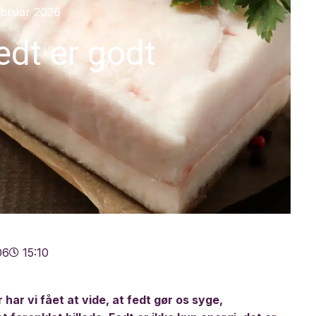
ebruar 2026
edt er godt
06
15:10
r har vi fået at vide, at fedt gør os syge,