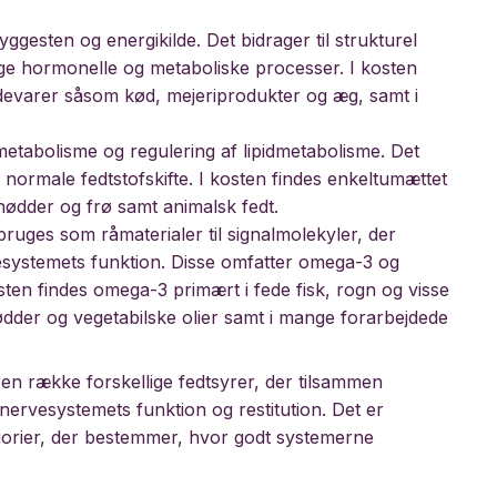
gesten og energikilde. Det bidrager til strukturel
illige hormonelle og metaboliske processer. I kosten
ødevarer såsom kød, mejeriprodukter og æg, samt i
metabolisme og regulering af lipidmetabolisme. Det
ormale fedtstofskifte. I kosten findes enkeltumættet
 nødder og frø samt animalsk fedt.
bruges som råmaterialer til signalmolekyler, der
systemets funktion. Disse omfatter omega-3 og
sten findes omega-3 primært i fede fisk, rogn og visse
dder og vegetabilske olier samt i mange forarbejdede
 en række forskellige fedtsyrer, der tilsammen
ervesystemets funktion og restitution. Det er
tegorier, der bestemmer, hvor godt systemerne