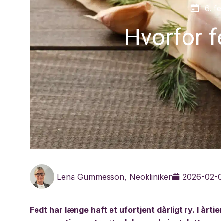
6. f
Hvorfor f
Lena Gummesson, Neokliniken
2026-02-
Fedt har længe haft et ufortjent dårligt ry. I årtie