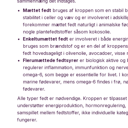
sammenhæng det indtages.
Mættet fedt
bruges af kroppen som en stabil byg
stabilitet i celler og væv og er involveret i adsk
forekommer mættet fedt naturligt i animalske f
nogle plantefedtstoffer såsom kokosolie.
Enkeltumættet fedt
er involveret i både energi
bruges som brændstof og er en del af kroppens n
fedt hovedsageligt i olivenolie, avocadoer, visse
Flerumættede fedtsyrer
er biologisk aktive og 
regulerer inflammation, immunfunktion og nerve
omega-6, som begge er essentielle for livet. I ko
marine fødevarer, mens omega-6 findes i frø, nø
fødevarer.
Alle typer fedt er nødvendige. Kroppen er tilpasset
understøtter energiproduktion, hormonregulering, n
samspillet mellem fedtstoffer, ikke individuelle ka
fungerer.