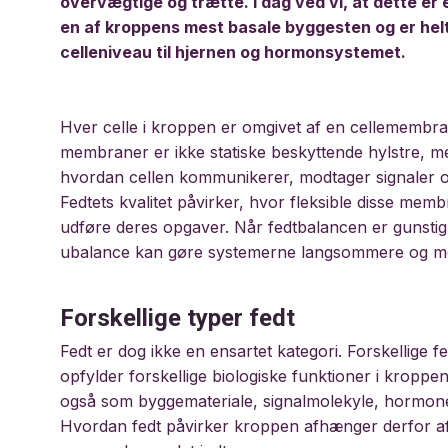
overvægtige og trætte. I dag ved vi, at dette er e
en af ​​kroppens mest basale byggesten og er hel
celleniveau til hjernen og hormonsystemet.
Hver celle i kroppen er omgivet af en cellemembran,
membraner er ikke statiske beskyttende hylstre, me
hvordan cellen kommunikerer, modtager signaler og
Fedtets kvalitet påvirker, hvor fleksible disse mem
udføre deres opgaver. Når fedtbalancen er gunstig
ubalance kan gøre systemerne langsommere og me
Forskellige typer fedt
Fedt er dog ikke en ensartet kategori. Forskellige 
opfylder forskellige biologiske funktioner i kropp
også som byggemateriale, signalmolekyle, hormonelt
Hvordan fedt påvirker kroppen afhænger derfor af t