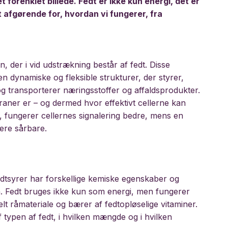
t forenklet billede. Fedt er ikke kun energi, det er
t afgørende for, hvordan vi fungerer, fra
 der i vid udstrækning består af fedt. Disse
n dynamiske og fleksible strukturer, der styrer,
 transporterer næringsstoffer og affaldsprodukter.
braner er – og dermed hvor effektivt cellerne kan
, fungerer cellernes signalering bedre, mens en
re sårbare.
fedtsyrer har forskellige kemiske egenskaber og
en. Fedt bruges ikke kun som energi, men fungerer
 råmateriale og bærer af fedtopløselige vitaminer.
ypen af ​​fedt, i hvilken mængde og i hvilken