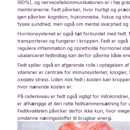
(60%), og nervecellekommunikationen er i høj gra
membranerne. Fedt påvirker, hvor hurtigt og præcis
igen påvirker kognition, hukommelse, fokus og stre
fysisk sundhed, men også om mental skarphed og 
Hormonsystemet er også tæt forbundet med fedt. M
transporteres og fungerer i kroppen. Fedt er også n
regulere inflammation og opretholde hormonel stabilit
ubalanceret fedtindtag kan derfor påvirke både e
Fedt spiller også en afgørende rolle i optagelsen af 
vitaminer er centrale for immunsystemet, knogler,
oxidativ stress. Uden nok fedt i kosten kan kroppe
hvor nærende kosten er.
På celleniveau er fedt også vigtigt for mitokondri
er afhængige af den rette fedtsammensætning for a
Fedtkvaliteten påvirker derfor ikke kun, hvor mege
omdanne næringsstoffer til brugbar energi.