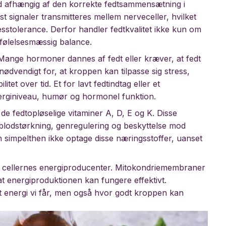
d afhængig af den korrekte fedtsammensætning i
t signaler transmitteres mellem nerveceller, hvilket
sstolerance. Derfor handler fedtkvalitet ikke kun om
følelsesmæssig balance.
ange hormoner dannes af fedt eller kræver, at fedt
ødvendigt for, at kroppen kan tilpasse sig stress,
et over tid. Et for lavt fedtindtag eller et
nerginiveau, humør og hormonel funktion.
​​de fedtopløselige vitaminer A, D, E og K. Disse
 blodstørkning, genregulering og beskyttelse mod
n simpelthen ikke optage disse næringsstoffer, uanset
er, cellernes energiproducenter. Mitokondriemembraner
t energiproduktionen kan fungere effektivt.
t energi vi får, men også hvor godt kroppen kan