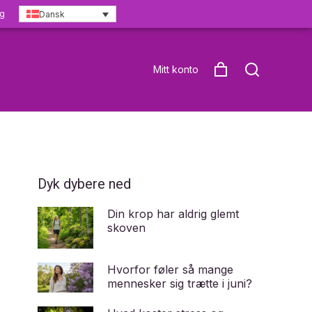
ng
Dansk
Mitt konto
Dyk dybere ned
Din krop har aldrig glemt
skoven
Hvorfor føler så mange
mennesker sig trætte i juni?