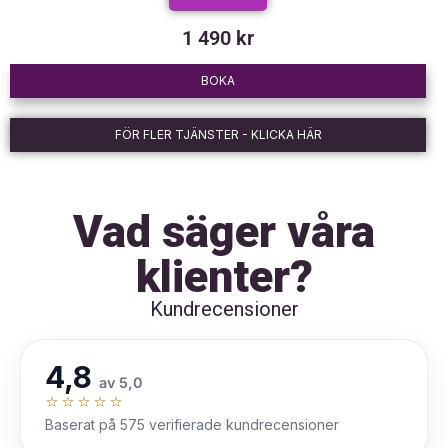
1 490 kr
BOKA
FÖR FLER TJÄNSTER - KLICKA HÄR
Vad säger våra
klienter?
Kundrecensioner
4,8
av 5,0
⭐️⭐️⭐️⭐️⭐️
Baserat på 575 verifierade kundrecensioner