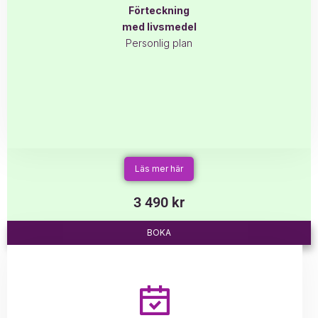
Förteckning
med livsmedel
Personlig plan
Läs mer här
3 490 kr
BOKA