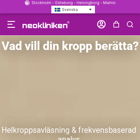
Stockholm - Göteborg - Helsingborg - Malmö
Svenska
Vad vill din kropp berätta?
Helkroppsavläsning & frekvensbaserad
analys