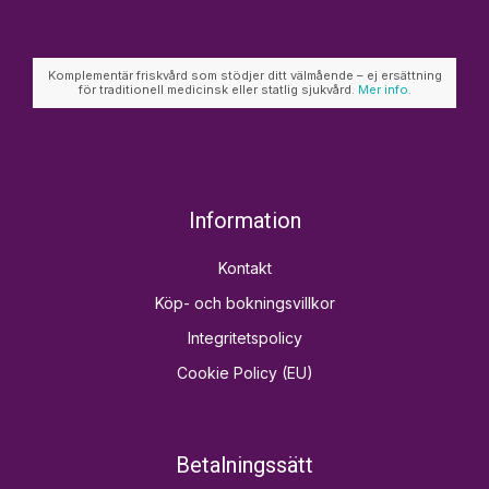
Komplementär friskvård som stödjer ditt välmående – ej ersättning
för traditionell medicinsk eller statlig sjukvård.
Mer info.
Information
Kontakt
Köp- och bokningsvillkor
Integritetspolicy
Cookie Policy (EU)
Betalningssätt