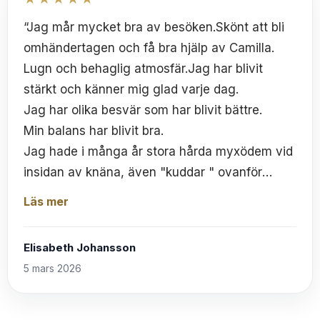
“Jag mår mycket bra av besöken.Skönt att bli
omhändertagen och få bra hjälp av Camilla.
Lugn och behaglig atmosfär.Jag har blivit
stärkt och känner mig glad varje dag.
Jag har olika besvär som har blivit bättre.
Min balans har blivit bra.
Jag hade i många år stora hårda myxödem vid
insidan av knäna, även "kuddar " ovanför
knäna och vid utsidan ovanför anklarna.De fick
Läs mer
jag p.g.a många års felbehandling/icke
behandling av docenter på Endokrin i Malmö
Elisabeth Johansson
gällande min sköldkörtel med bl.a knölstruma.
5 mars 2026
Fantastiskt nu är de mycket mindre och
mjuka.Jag är så glad och tacksam. Just nu kan
jag inte komma på andra besvär.