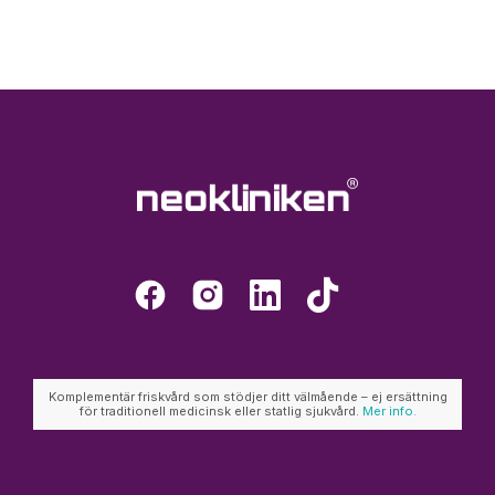
Komplementär friskvård som stödjer ditt välmående – ej ersättning
för traditionell medicinsk eller statlig sjukvård.
Mer info.