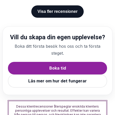
Jag har varit hos andra
Visa fler recensioner
naturläkare/näringsterapeuter som på olika
sätt inte har varit bra.
Jag är hoppfull och tänker positivt .
💖🌞🌸🥰🎶🏞️🌠”
Vill du skapa din egen upplevelse?
Boka ditt första besök hos oss och ta första
steget.
Boka tid
Läs mer om hur det fungerar
Dessa klientrecensioner återspeglar enskilda klienters
personliga upplevelser och resultat. Effekter kan variera
från person till person, och Neokliniken kan inte garantera