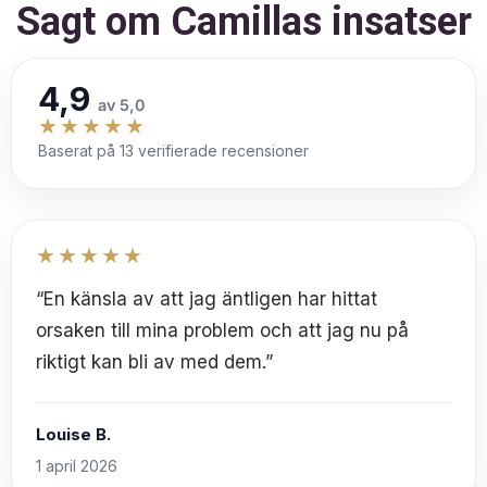
dagarna ✔ Ett individuellt frekvensmedel för 25 dagars
Sagt om Camillas insatser
under återbesöket uppdaterar vi ditt program baserat
kontinuerligt stöd För dig som vill förstå orsakerna
på hur din kropp svarar just nu. Du får med dig hem: -
bakom symtom – och ge kroppen rätt förutsättningar
Ett nytt kompendie med dagliga tips för optimal vardag. -
att återhämta sig.
4,9
Uppdaterad 45-dagars matlista med nya
av 5,0
★★★★★
energiboostande förslag - Ett personligt frekvensmedel
Baserat på 13 verifierade recensioner
som följer med i 25 dagar – för kontinuerlig stöd.
★★★★★
“En känsla av att jag äntligen har hittat
orsaken till mina problem och att jag nu på
riktigt kan bli av med dem.”
Louise B.
1 april 2026