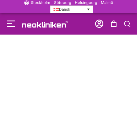
Stockholm - Göteborg - Helsingborg - Malmö
Dansk
1. august 2023
Træningsbooking
Metatron: Marie
Malmsjö