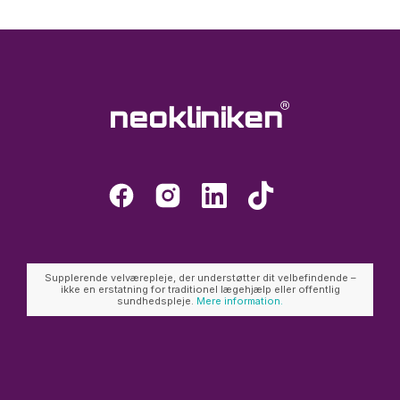
Supplerende velværepleje, der understøtter dit velbefindende –
ikke en erstatning for traditionel lægehjælp eller offentlig
sundhedspleje.
Mere information.