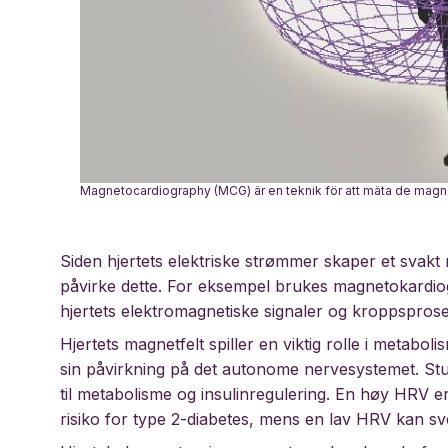
Magnetocardiography (MCG) är en teknik för att mäta de magnet
Siden hjertets elektriske strømmer skaper et svakt
påvirke dette. For eksempel brukes magnetokardio
hjertets elektromagnetiske signaler og kroppsprose
Hjertets magnetfelt spiller en viktig rolle i metab
sin påvirkning på det autonome nervesystemet. Studi
til metabolisme og insulinregulering. En høy HRV 
risiko for type 2-diabetes, mens en lav HRV kan s