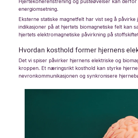
Hjertekoherenstrening og pusteøvelser kan derfor b
energiomsetning.
Eksterne statiske magnetfelt har vist seg å påvirke 
indikasjoner på at hjertets biomagnetiske felt kan 
hjertets elektromagnetiske påvirkning på stoffskiftet e
Hvordan kosthold former hjernens elekt
Det vi spiser påvirker hjernens elektriske og biomag
kroppen. Et næringsrikt kosthold kan styrke hjerne
nevronkommunikasjonen og synkronisere hjernebø