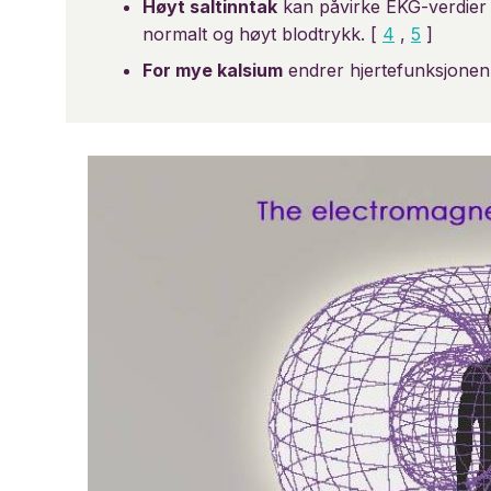
Høyt saltinntak
kan påvirke EKG-verdier 
normalt og høyt blodtrykk. [
4
,
5
]
For mye kalsium
endrer hjertefunksjonen