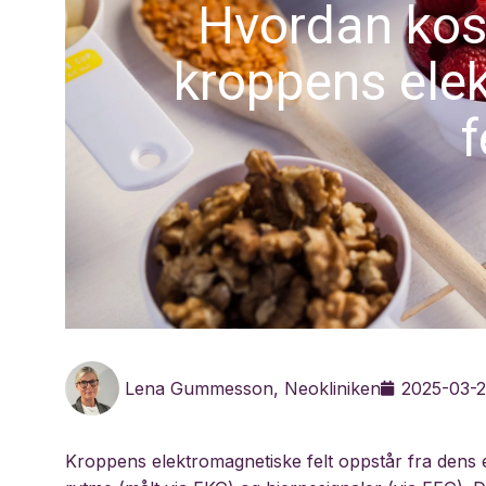
Hvordan kos
kroppens ele
f
Lena Gummesson, Neokliniken
2025-03-
Kroppens elektromagnetiske felt oppstår fra dens el