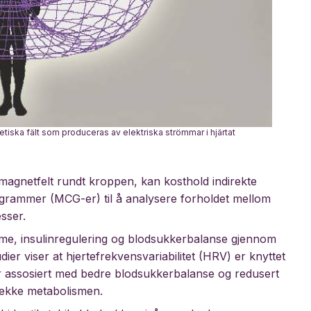
iska fält som produceras av elektriska strömmar i hjärtat
 magnetfelt rundt kroppen, kan kosthold indirekte
grammer (MCG-er) til å analysere forholdet mellom
sser.
olisme, insulinregulering og blodsukkerbalanse gjennom
er viser at hjertefrekvensvariabilitet (HRV) er knyttet
er assosiert med bedre blodsukkerbalanse og redusert
vekke metabolismen.