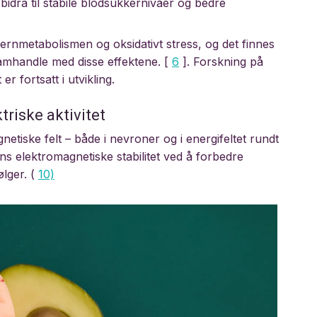
idra til stabile blodsukkernivåer og bedre
jernmetabolismen og oksidativt stress, og det finnes
samhandle med disse effektene. [
6
]. Forskning på
r fortsatt i utvikling.
riske aktivitet
netiske felt – både i nevroner og i energifeltet rundt
ns elektromagnetiske stabilitet ved å forbedre
lger. (
10)