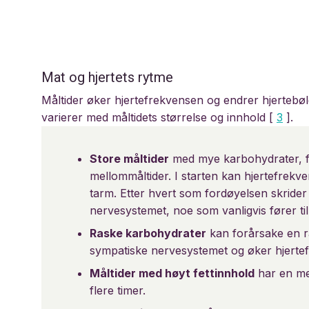
Mat og hjertets rytme
Måltider øker hjertefrekvensen og endrer hjertebøl
varierer med måltidets størrelse og innhold [
3
].
Store måltider
med mye karbohydrater, fet
mellommåltider. I starten kan hjertefrekv
tarm. Etter hvert som fordøyelsen skrider
nervesystemet, noe som vanligvis fører til
Raske karbohydrater
kan forårsake en r
sympatiske nervesystemet og øker hjerte
Måltider med høyt fettinnhold
har en mer
flere timer.