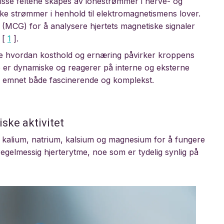
Disse feltene skapes av ionestrømmer i nerve- og
ke strømmer i henhold til elektromagnetismens lover.
MCG) for å analysere hjertets magnetiske signaler
 [
1
].
re hvordan kosthold og ernæring påvirker kroppens
ene er dynamiske og reagerer på interne og eksterne
tte emnet både fascinerende og komplekst.
iske aktivitet
som kalium, natrium, kalsium og magnesium for å fungere
egelmessig hjerterytme, noe som er tydelig synlig på