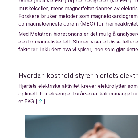
rytme (målt via EKG) og hjernesignaler (via EEG). 
muskelceller, mens magnetfeltet dannes av elektris
Forskere bruker metoder som magnetokardiogram (
og magnetoencefalogram (MEG) for hjerneaktivitet
Med Metatron bioresonans er det mulig å analyse
elektromagnetiske felt. Studier viser at disse felt
faktorer, inkludert hva vi spiser, noe som gjør de
Hvordan kosthold styrer hjertets elektr
Hjertets elektriske aktivitet krever elektrolytter 
optimalt. For eksempel forårsaker kaliummangel ur
et EKG [
2
].