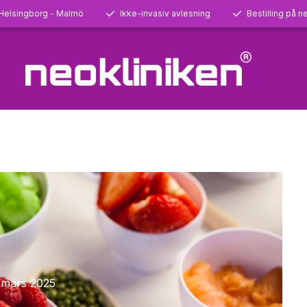
 Helsingborg - Malmö
Ikke-invasiv avlesning
Bestilling på ne
 mars 2025