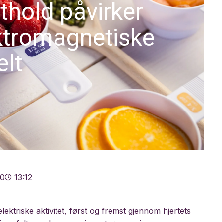
thold påvirker
ktromagnetiske
elt
20
13:12
ektriske aktivitet, først og fremst gjennom hjertets