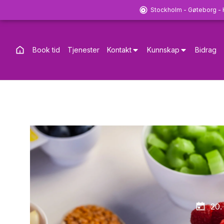
Stockholm - Gøteborg -
Book tid
Tjenester
Kontakt
Kunnskap
Bidrag
20.