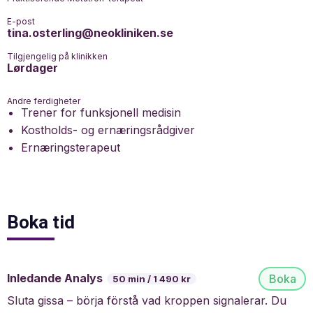
E-post
tina.osterling@neokliniken.se
Tilgjengelig på klinikken
Lørdager
Andre ferdigheter
Trener for funksjonell medisin
Kostholds- og ernæringsrådgiver
Ernæringsterapeut
Boka tid
Inledande Analys
Boka
50 min
1 490 kr
Sluta gissa – börja förstå vad kroppen signalerar. Du