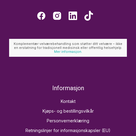
Komplementær velværebehandling som støtter ditt velvære – ikke
en erstatning for tradisjonell medisinsk eller offentlig helsehjelp.
Mer informasjon.
Informasjon
Kontakt
Kjøps- og bestillingsvilkår
Personvernerklæring
Retningslinjer for informasjonskapsler (EU)