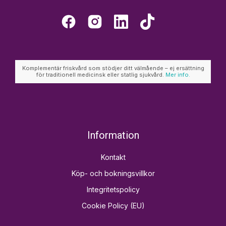
Komplementär friskvård som stödjer ditt välmående – ej ersättning
för traditionell medicinsk eller statlig sjukvård.
Mer info.
Information
Kontakt
Köp- och bokningsvillkor
Integritetspolicy
Cookie Policy (EU)