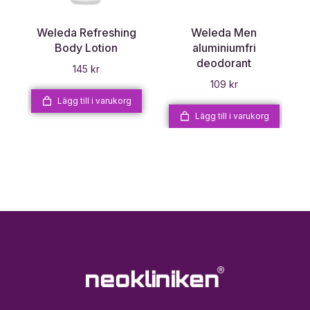
Weleda Refreshing
Weleda Men
Body Lotion
aluminiumfri
deodorant
145
kr
109
kr
Lägg till i varukorg
Lägg till i varukorg