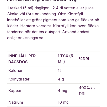
1 tesked (5 ml) dagligen i 2,4 dl vatten eller juice.
Skaka väl före användning. Obs: Klorofyll
innehåller ett grönt pigment som kan ge fläckar på
kläder. Hantera varsamt. Klorofyll kan även fläcka
tänderna när det tas outspätt. Använd endast
enligt anvisningarna.
INNEHÅLL PER
1 TSK (5
%DRI
DAGSDOS
ML)
Kalorier
15
Kolhydrater
4 g
400% av
Koppar
4 mg
DRI
Natrium
10 mg