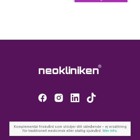
Komplementär friskvård som stödjer ditt välmående – ej ersättning
för traditionell medicinsk eller statlig sjukvård.
Mer info.