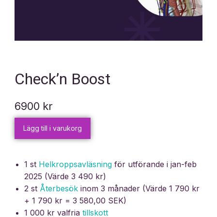
Check’n Boost
6900
kr
Lägg till i varukorg
1 st
Helkroppsavläsning
för utförande i jan-feb
2025 (Värde 3 490 kr)
2 st
Återbesök
inom 3 månader (Värde 1 790 kr
+ 1 790 kr = 3 580,00 SEK)
1 000 kr valfria
tillskott