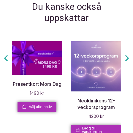
Du kanske också
uppskattar
r
Presentkort Mors Dag
1490
kr
Neoklinikens 12-
veckorsprogram
Välj alternativ
4200
kr
Lägg till i
varukorgen