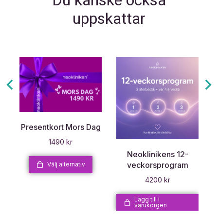
Du kanske också
uppskattar
r
Presentkort Mors Dag
1490
kr
Neoklinikens 12-
veckorsprogram
Välj alternativ
4200
kr
Lägg till i
varukorgen