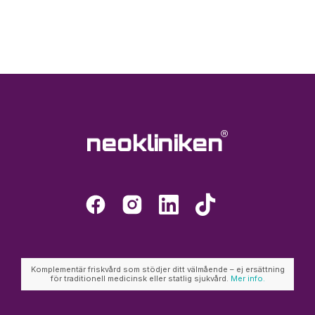
Komplementär friskvård som stödjer ditt välmående – ej ersättning
för traditionell medicinsk eller statlig sjukvård.
Mer info.