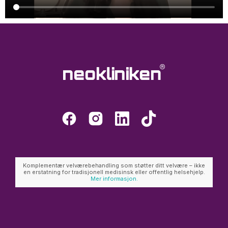
Komplementær velværebehandling som støtter ditt velvære – ikke
en erstatning for tradisjonell medisinsk eller offentlig helsehjelp.
Mer informasjon.