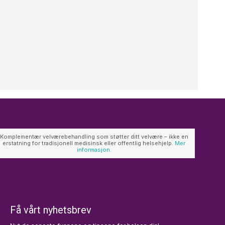
Komplementær velværebehandling som støtter ditt velvære – ikke en
erstatning for tradisjonell medisinsk eller offentlig helsehjelp.
Mer
informasjon.
Få vårt nyhetsbrev