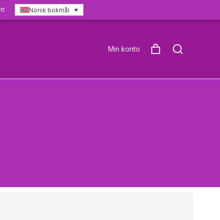
tt
Norsk bokmål
Min konto