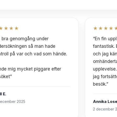
★★★★
★★★★
n bra genomgång under
“En fin upp
dersökningen så man hade
fantastisk.
troll på var och vad som hände.
och jag kä
omhändert
nde mig mycket piggare efter
upplevelse.
söket”
jag fortsät
besök.”
l E.
Annika Lose
december 2025
2 december 