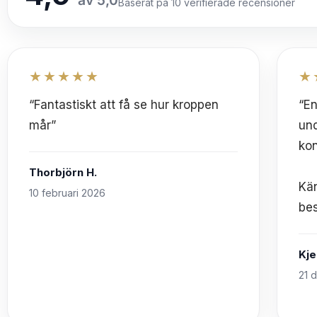
av 5,0
Baserat på 10 verifierade recensioner
★★★★★
★
“Fantastiskt att få se hur kroppen
“E
mår”
un
kon
Thorbjörn H.
Kä
10 februari 2026
be
Kjel
21 