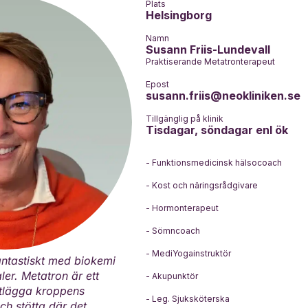
Plats
Helsingborg
Namn
Susann Friis-Lundevall
Praktiserande Metatronterapeut
Epost
susann.friis@neokliniken.se
Tillgänglig på klinik
Tisdagar, söndagar enl ök
- Funktionsmedicinsk hälsocoach
- Kost och näringsrådgivare
- Hormonterapeut
- Sömncoach
- MediYogainstruktör
antastiskt med biokemi
ler. Metatron är ett
- Akupunktör
rtlägga kroppens
- Leg. Sjuksköterska
ch stötta där det