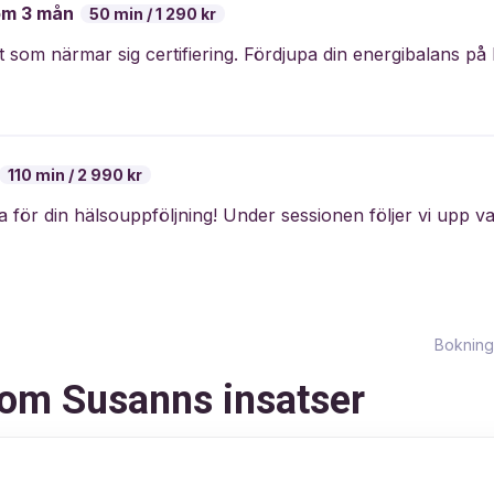
om 3 mån
50 min
1 290 kr
110 min
2 990 kr
Bokning
 om Susanns insatser