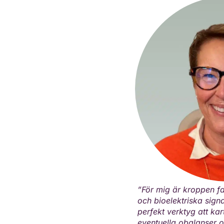
”För mig är kroppen f
och bioelektriska signa
perfekt verktyg att ka
eventuella obalanser o