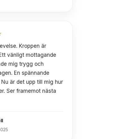
★
levelse. Kroppen är
 Ett vänligt mottagande
nde mig trygg och
agen. En spännande
 Nu är det upp till mig hur
ter. Ser framemot nästa
ll
2025