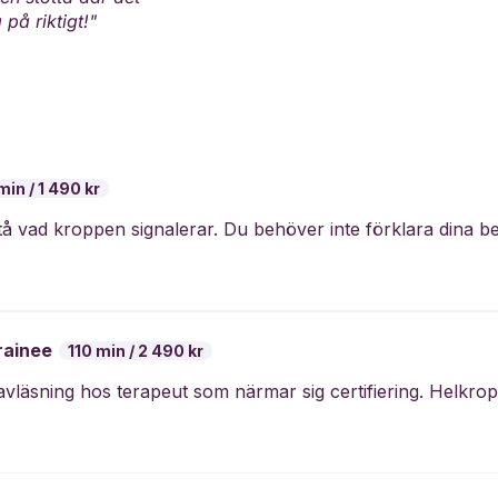
 på riktigt!"
min
1 490 kr
rainee
110 min
2 490 kr